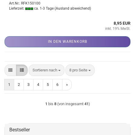
Art.Nr.: RFK150100
Lieferzeit:
ca. 1-3 Tage
(Ausland abweichend)
8,95 EUR
inkl. 19% MwSt.
IN DEN WARENKORB
Sortieren nach
pro Seite
Sortieren nach
8 pro Seite
1
2
3
4
5
6
»
1
bis
8
(von insgesamt
41
)
Bestseller