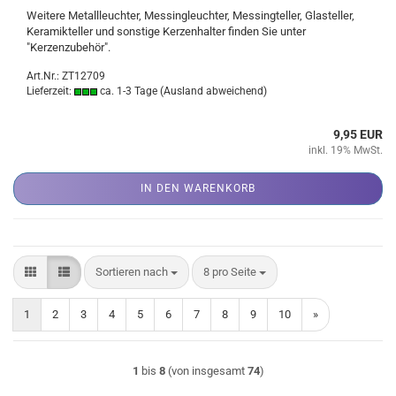
Weitere Metallleuchter, Messingleuchter, Messingteller, Glasteller,
Keramikteller und sonstige Kerzenhalter finden Sie unter
"Kerzenzubehör".
Art.Nr.: ZT12709
Lieferzeit:
ca. 1-3 Tage
(Ausland abweichend)
9,95 EUR
inkl. 19% MwSt.
IN DEN WARENKORB
Sortieren nach
pro Seite
Sortieren nach
8 pro Seite
1
2
3
4
5
6
7
8
9
10
»
1
bis
8
(von insgesamt
74
)